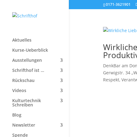
0171-3621901
Aktuelles
Wirkliche
Kurse-Ueberblick
Produktiv
Ausstellungen
DenkBar am Donne
Schrifthof ist …
Gerwigstr. 34 „W
Respekt, Verant
Rückschau
Videos
Kulturtechnik
Schreiben
Blog
Newsletter
Spende