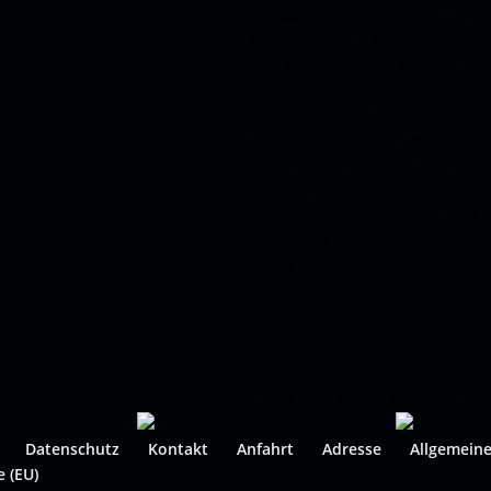
Schöpfrahmen aufgenäht und bewir
Stellen weniger, an den vertieften S
Mehrstufige Wasserzeichen sind nu
Entwässerungssieb aus mehreren, m
Bronzesieben aufgebaut ist. Das unt
Stützgewebe. Darüber liegt ein fein
ausgeschnitten ist. Das ist wichtig,
beiden noch feineren Siebe darüber, 
gewünschter Form eingeprägt. Auf d
Fasern ab und es entstehen dünne, 
vertieften Stellen sammelt sich ein
dunkle Stellen im Papier. So könne
erstellt werden.
Die nachfolgenden Bilder zeigen Bei
Datenschutz
Kontakt
Anfahrt
Adresse
Allgemein
e (EU)