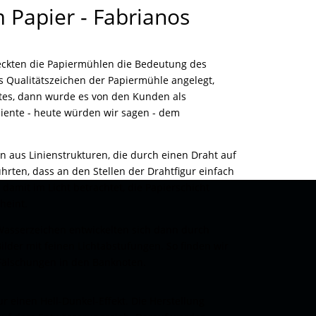
 Papier - Fabrianos
deckten die Papiermühlen die Bedeutung des
s Qualitätszeichen der Papiermühle angelegt,
es, dann wurde es von den Kunden als
 diente - heute würden wir sagen - dem
 aus Linienstrukturen, die durch einen Draht auf
rten, dass an den Stellen der Drahtfigur einfach
damit im Licht betrachtet, die Papierschicht
heint.
Wasserzeichen entwickelten sich dann durch
lder mit feinen Lichtabstufungen. So finden wir
 Fälschungen in den Banknoten.
r einen Hell-Dunkel-Effekt. Die Herstellung