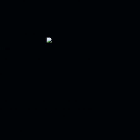
 auf dem Entwässerungssieb. Darauf werden
dazu, dass die Faserdichte im Vlies verringert
des Blattes wird dadurch gegenüber der
spiele von Linienwasserzeichen.
chen
 Fabriano die Papiermühlen die Technik heraus,
er Schattierungen herzustellen und
estalten, das sich durch detailreiche Darstellung
 einzelnen Licht-Schatten-Wechseln auszeichnet
d in der Anfertigung wesentlich komplizierter.
hs­platte, die von hinten beleuchtet wird,
nien, Licht- und Schattenpartien werden
gearbeitet. Von diesem Wachsrelief wird ein
 wiederum werden durch Galvanisierung ein
ronze angefertigt. Zwischen diese beiden
er­sieb gelegt. Durch festes Zusammenpressen
tragen. Dieses Metallsieb wird auf einen