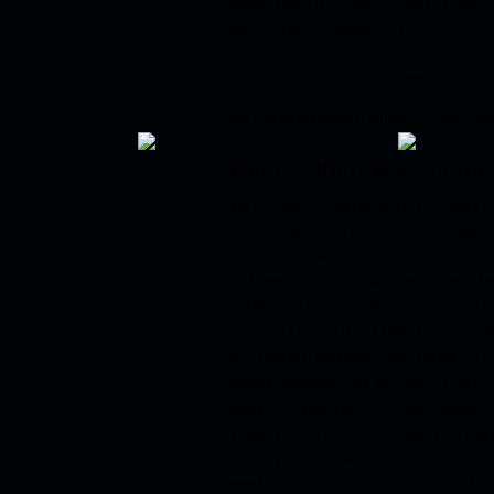
zweistufiger Wasserzeichen erfolgt
Metalldrähte aufgebracht. Das führt 
bzw. erhöht wird. Die Transparenz 
Umgebung erhöht bzw. verringert.
Die nachfolgenden Bilder zeigen Bei
Mehrstufige-Wasserzei
Nach vielen Experimenten fanden in
auch Bilder mit feier Abstimmung d
hochkomplizierte Wasserzeichen zu g
und weiche Übergänge zwischen den
.
Licht- und Schatten-Wasserzeichen
sin
Zunächst muss das Motiv in eine Wac
geschnitten werden. Die Flächen, Li
unterschiedlich tief aus dem Wachs 
Abguss hergestellt und von diesem
Negativ- und ein Positivrelief aus B
Bronzeplatten wird ein feines Kupf
werden die Formen in das Sieb über