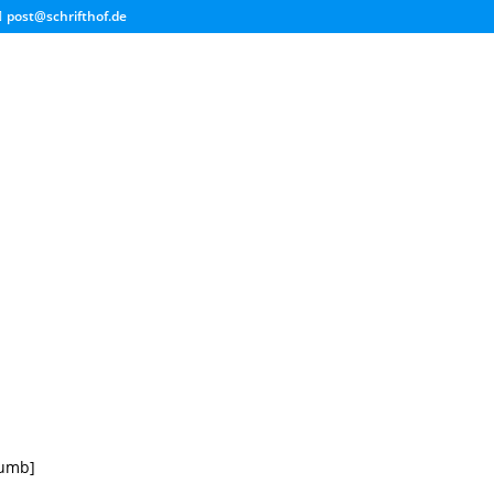
post@schrifthof.de
rumb]