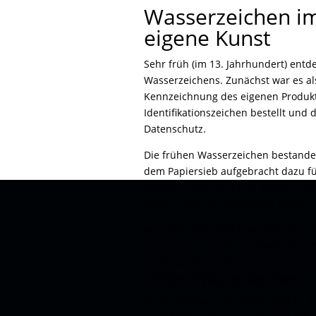
Wasserzeichen im
eigene Kunst
Sehr früh (im 13. Jahrhundert) ent
Wasserzeichens. Zunächst war es al
Kennzeichnung des eigenen Produkt
Identifikationszeichen bestellt und
Datenschutz.
Die frühen Wasserzeichen bestanden
dem Papiersieb aufgebracht dazu füh
weniger Papierbrei sich ablegte und 
dünner war, das Licht mehr durchsc
Aus dem einfachen linienförmigen 
einen neue Technik hochkomplexe Bi
sie heute ebenfalls zum Schutz vor
Linien-Wasserzeichen
Beim Linienwasserzeichen gibt es nu