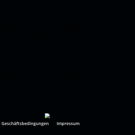
kt dann beim Schöpfen, dass an den erhabenen
tellen dafür mehr Papierbrei verbleibt.
r in
Rundsiebmaschinen
möglich, da hier das
eistens aus vier übereinander liegenden
erste Sieb ist grobmaschig und dient als
eres Sieb, das in den Wasserzeichenbereichen
 um den Fasern Spielraum zu verschaffen. In die
wird mit Hilfe eines Metallstempels ein Relief in
en erhöhten Stellen legen sich nun weniger
durchscheinende Stellen im Papier. Auf den
e größere Anzahl an Fasern und es entstehen
n weiche Übergänge und detailreiche Motive
spiele von Linienwasserzeichen.
e Geschäftsbedingungen
Impressum