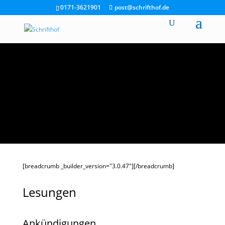
0171-3621901
post@schrifthof.de
[breadcrumb _builder_version="3.0.47"][/breadcrumb]
Lesungen
Ankündigungen