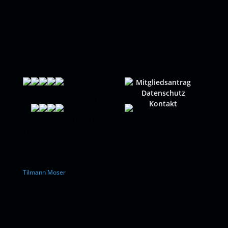
Beide Frauen stellen ihr Buchprojekt mit einer Autorenlesung
am Donnerstag, den 12. März 2020, um 19 Uhr im Schrifthof -
Werkstatt für experimentelle Kalligraphie, Gerwigstr. 34 - 76131
Karlsruhe vor.
(Eintritt: 7 Euro - Für Getränke und Knabbersachen gerne eine
kleine Spende)
Mitgliedsantrag
Datenschutz
Vergangenes
Kontakt
Ein Liebesversuch
Tilmann Moser liest aus seinen Gedichten in Prosa
Lesung am Donnerstag, 25. April 2019, um 19 Uhr im Schrifthof
(Eintritt ist frei)
Tilmann Moser
ist Psychoanalytiker und
Körperpsychotherapeut. Ursprünglich studierte er zunächst
Philologie in Tübingen und Berlin. Nach einem zweijährigen
Aufenthalt in Paris unterbrach er sein Studium und zog nach
Stuttgart, wo er zunächst journalistisch arbeitete. Daran schloss
sich ein Studium und die Promotion im Fach Soziologie an. Seit