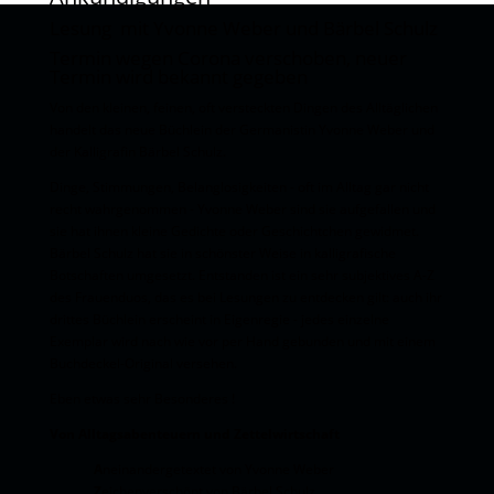
Lesung mit Yvonne Weber und Bärbel Schulz
Termin wegen Corona verschoben, neuer
Termin wird bekannt gegeben
Von den kleinen, feinen, oft versteckten Dingen des Alltäglichen
handelt das neue Büchlein der Germanistin Yvonne Weber und
der Kalligrafin Bärbel Schulz.
Dinge, Stimmungen, Belanglosigkeiten - oft im Alltag gar nicht
recht wahrgenommen - Yvonne Weber sind sie aufgefallen und
sie hat ihnen kleine Gedichte oder Geschichtchen gewidmet.
Bärbel Schulz hat sie in schönster Weise in kalligrafische
Botschaften umgesetzt. Entstanden ist ein sehr subjektives A-Z
des Frauenduos, das es bei Lesungen zu entdecken gilt: auch ihr
drittes Büchlein erscheint in Eigenregie - jedes einzelne
Exemplar wird nach wie vor per Hand gebunden und mit einem
Buchdeckel-Original versehen.
Eben etwas sehr Besonderes !
Von Alltagsabenteuern und Zettelwirtschaft
A
neinandergetextet von Yvonne Weber
Z
eichenverschönt von Bärbel Schulz