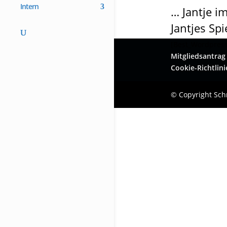
Intern
… Jantje i
Jantjes Sp
[Best_Wordpress_
Mitgliedsantrag
Cookie-Richtlini
© Copyright Schr