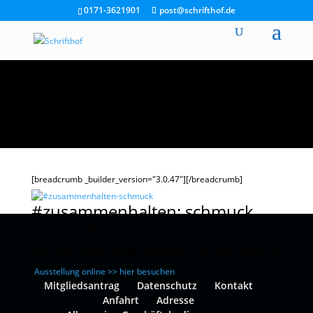
0171-3621901
post@schrifthof.de
[breadcrumb _builder_version="3.0.47"][/breadcrumb]
#zusammenhalten: schmuck
und kunst
Ausstellung ging wegen Corona online
[
Ausstellung online >> hier besuchen
]
Mitgliedsantrag
Datenschutz
Kontakt
Anfahrt
Adresse