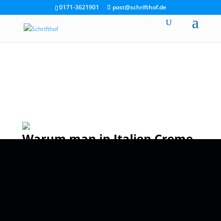
0171-3621901
post@schrifthof.de
Warum man in Italien Creme
frittiert
16 Genussberichte aus 11 Regionen
Eine Leseprobe:
Il Molise - wenn ihr diesen Namen noch nie gehört habt, dann
geht es Euch so wie allen, die ich vor meiner Abreise gefragt
habe und die alle zur gebildeten, durchaus reisefreudigen