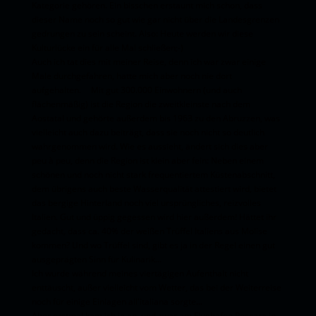
Kategorie gehören. Ein bisschen erstaunt mich schon, dass
dieser Name noch so gut wie gar nicht über die Landesgrenzen
gedrungen zu sein scheint. Also: Heute werden wir diese
Kulturlücke ein für alle Mal schließen;-)
Auch ich tat dies mit meiner Reise, denn ich war zwar einige
Male durchgefahren, hatte mich aber noch nie dort
aufgehalten. Mit gut 300.000 Einwohnern (und auch
flächenmäßig) ist die Region die zweitkleinste nach dem
Aostatal und gehörte außerdem bis 1963 zu den Abruzzen, was
vielleicht auch dazu beiträgt, dass sie noch nicht so deutlich
wahrgenommen wird. Wie es aussieht, ändert sich dies aber
peu à peu, denn die Region ist klein aber fein: Neben einem
schönen und noch nicht stark frequentiertem Küstenabschnitt,
dem übrigens auch beste Wasserqualität attestiert wird, bietet
das bergige Hinterland noch viel ursprüngliches, reizvolles
Italien. Gut und üppig gegessen wird hier außerdem! Hättet ihr
gedacht, dass ca. 40% der weißen Trüffel Italiens aus Molise
kommen? Und wo Trüffel sind, gibt es ja in der Regel einen gut
ausgeprägten Sinn für Kulinarik...
Ich wurde während meines viertägigen Aufenthalt nicht
enttäuscht, außer vielleicht vom Wetter, das bei der Weiterreise
noch für einige Einlagen all'italiana sorgte...
Aber erstmal kam ich ja an, und zwar am Flughafen Pescara in