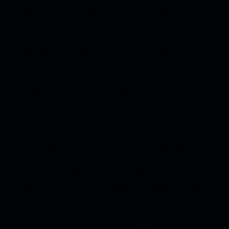
mit Freude auch mal etwas mehr Geld für ein gutes Essen
auszugeben - zumal es hier meist ja gar nicht soo viel kostet!
Das war am Anfang der Italienreisen noch anders, wo ich gerne
vieles probiert, aber am liebsten nichts ausgegeben hätte.
Irgendwann aber verfällt man der Passion der Italiener für das
Genießen und dem Glücksgefühl, das eine wunderbare Mahlzeit
erzeugt. Als ich meine gratinierte, frisch gefangene Dorade mit
Ofenkartoffeln und geschmorten Paprika aß, dazu ein Glas
Weißwein, war die Welt nur noch gut!
Einen Tag verbrachte ich in Campobasso, wo man in die tieferen
kulinarischen Schichten von Molise eindringt. Campobasso liegt
ca. 70 km entfernt auf ca.700m Höhe.
Auf der grünen Hügellandschaft ringsherum gibt es Viehhaltung.
Daher spielt der Käse in Molise eine sehr große Rolle, allen
voran Pasta filata-Käse wie Caciocavallo, Provolone und
Scamorza und natürlich frische Mozzarella, Bocconcini und
ähnliche Sorten. Caciocavallo, Provolone und Scamorza sind
sich sehr ähnlich, so dass viele Italiener die Bezeichnungen als
Synonome benutzen. Die Herstellung unterscheidet sich
tatsächlich auch nur wenig, der Hauptunterschied ist die
Herkunft und auch die Größe. Der Caciocavallo zB ist meist