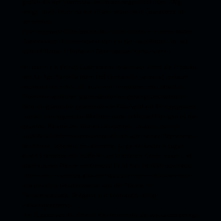
größer als der Scamorza, der in der Regel nicht über 500g
wiegt. Auch Pecorino wie zB der pecorino di Capracotta ist
verbreitet.
Eine ungewöhnliche Spezialität ist die manteca: In einer festen
Caciocavallo-Hülle versteckt sich ein Kern aus Butter. So ließ
sich die Butter in früheren Zeiten besser konservieren.
Ich trat in ein kleines Lädchen ein, in dem vor allem die Produkte
der Az. Agr. Sardella (dem Hof der Familie Sardella) verkauft
wurden. Hier erfuhr ich auch vom provolone impiccato: Ein
Provolone wird über glühende Kohlen gehängt und schmilzt
dann langsam; der geschmolzene Käse wird auf Brot gegessen.
Genial- sozusagen das Raclette made in Molise! Hier gab es die
gesamte Palette der lokalen Käsesorten, so dass ich mich
ausführlich informieren konnte. Als ich von meinen Recherchen
berichtete, schenkte mir die nette, junge Verkäuferin sogar
einen Scamorza mit Trüffeln zum Probieren. Seehr lecker und
auch aus der Pfanne ein Genuss! Es ist hier nämlich durchaus
üblich, den Scamorza als secondo zu servieren. Als scamorza
alla pizzaiola beispielsweise, aus der Pfanne mit
Tomatenpassata, Oregano und Knoblauch...klingt
vielversprechend.
Die Zugabe von Trüffeln ist hier verbreitet, da, wie schon gesagt,