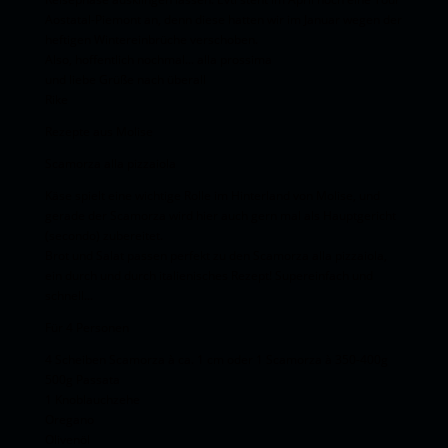
Aostatal-Piemont an, denn diese hatten wir im Januar wegen der
heftigen Wintereinbrüche verschoben.
Also, hoffentlich nochmal... alla prossima
und liebe Grüße nach überall
Rike
Rezepte aus Molise
Scamorza alla pizzaiola
Käse spielt eine wichtige Rolle im Hinterland von Molise, und
gerade der Scamorza wird hier auch gern mal als Hauptgericht
(secondo) zubereitet.
Brot und Salat passen perfekt zu den Scamorza alla pizzaiola,
ein durch und durch italienisches Rezept! Supereinfach und
schnell...
Für 4 Personen
4 Scheiben Scamorza à ca. 1 cm oder 1 Scamorza à 350-400g
500g Passata
1 Knoblauchzehe
Oregano
Olivenöl