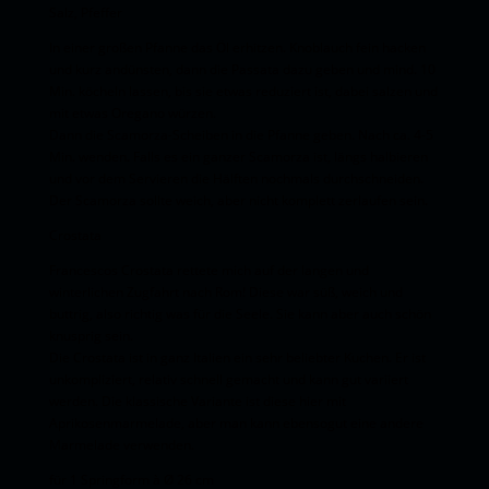
Salz, Pfeffer
In einer großen Pfanne das Öl erhitzen. Knoblauch fein hacken
und kurz andünsten, dann die Passata dazu geben und mind. 10
Min. köcheln lassen, bis sie etwas reduziert ist, dabei salzen und
mit etwas Oregano würzen.
Dann die Scamorza-Scheiben in die Pfanne geben. Nach ca. 4-5
Min. wenden. Falls es ein ganzer Scamorza ist, längs halbieren
und vor dem Servieren die Hälften nochmals durchschneiden.
Der Scamorza sollte weich, aber nicht komplett zerlaufen sein.
Crostata
Francescos Crostata rettete mich auf der langen und
winterlichen Zugfahrt nach Rom! Diese war süß, weich und
buttrig, also richtig was für die Seele. Sie kann aber auch schön
knusprig sein.
Die Crostata ist in ganz Italien ein sehr beliebter Kuchen. Er ist
unkompliziert, relativ schnell gemacht und kann gut variiert
werden. Die klassische Variante ist diese hier mit
Aprikosenmarmelade, aber man kann ebensogut eine andere
Marmelade verwenden.
für 1 Springform à Ø 26 cm