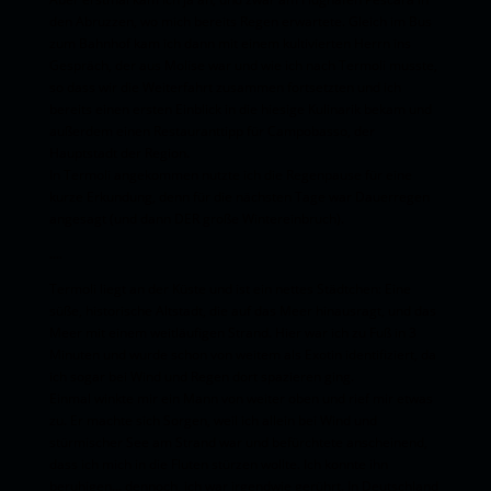
den Abruzzen, wo mich bereits Regen erwartete. Gleich im Bus
zum Bahnhof kam ich dann mit einem kultivierten Herrn ins
Gespräch, der aus Molise war und wie ich nach Termoli musste,
so dass wir die Weiterfahrt zusammen fortsetzten und ich
bereits einen ersten Einblick in die hiesige Kulinarik bekam und
außerdem einen Restauranttipp für Campobasso, der
Hauptstadt der Region.
In Termoli angekommen nutzte ich die Regenpause für eine
kurze Erkundung, denn für die nächsten Tage war Dauerregen
angesagt (und dann DER große Wintereinbruch).
....
Termoli liegt an der Küste und ist ein nettes Städtchen: Eine
süße, historische Altstadt, die auf das Meer hinausragt, und das
Meer mit einem weitläufigen Strand. Hier war ich zu Fuß in 3
Minuten und wurde schon von weitem als Exotin identifiziert, da
ich sogar bei Wind und Regen dort spazieren ging.
Einmal winkte mir ein Mann von weiter oben und rief mir etwas
zu. Er machte sich Sorgen, weil ich allein bei Wind und
stürmischer See am Strand war und befürchtete anscheinend,
dass ich mich in die Fluten stürzen wollte. Ich konnte ihn
beruhigen... dennoch, ich war irgendwie gerührt. In Deutschland