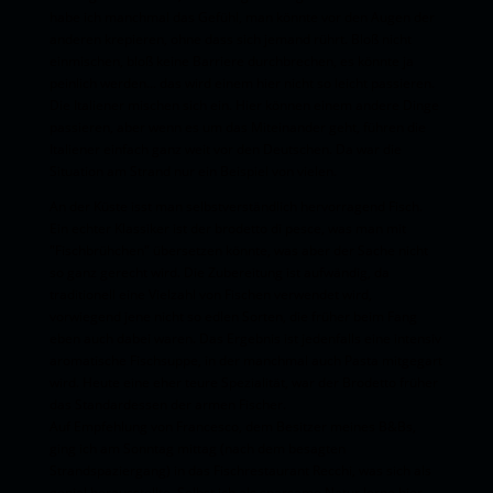
habe ich manchmal das Gefühl, man könnte vor den Augen der
anderen krepieren, ohne dass sich jemand rührt. Bloß nicht
einmischen, bloß keine Barriere durchbrechen, es könnte ja
peinlich werden... das wird einem hier nicht so leicht passieren.
Die Italiener mischen sich ein. Hier können einem andere Dinge
passieren, aber wenn es um das Miteinander geht, führen die
Italiener einfach ganz weit vor den Deutschen. Da war die
Situation am Strand nur ein Beispiel von vielen.
An der Küste isst man selbstverständlich hervorragend Fisch.
Ein echter Klassiker ist der brodetto di pesce, was man mit
"Fischbrühchen" übersetzen könnte, was aber der Sache nicht
so ganz gerecht wird. Die Zubereitung ist aufwändig, da
traditionell eine Vielzahl von Fischen verwendet wird,
vorwiegend jene nicht so edlen Sorten, die früher beim Fang
eben auch dabei waren. Das Ergebnis ist jedenfalls eine intensiv
aromatische Fischsuppe, in der manchmal auch Pasta mitgegart
wird. Heute eine eher teure Spezialität, war der Brodetto früher
das Standardessen der armen Fischer.
​​Auf Empfehlung von Francesco, dem Besitzer meines B&Bs,
ging ich am Sonntag mittag (nach dem besagten
Strandspaziergang) in das Fischrestaurant Recchi, was sich als
genial herausstellte. Selbst ich als sparsame Natur lerne hier,