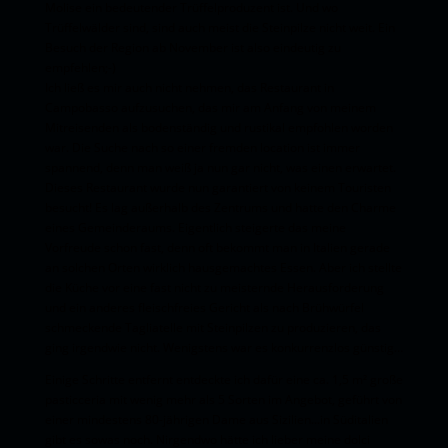
Molise ein bedeutender Trüffelproduzent ist. Und wo
Trüffelwälder sind, sind auch meist die Steinpilze nicht weit. Ein
Besuch der Region ab November ist also eindeutig zu
empfehlen;-)
Ich ließ es mir auch nicht nehmen, das Restaurant in
Campobasso aufzusuchen, das mir am Anfang von meinem
Mitreisenden als bodenständig und rustikal empfohlen worden
war. Die Suche nach so einer fremden location ist immer
spannend, denn man weiß ja nun gar nicht, was einen erwartet.
Dieses Restaurant wurde nun garantiert von keinem Touristen
besucht! Es lag außerhalb des Zentrums und hatte den Charme
eines Gemeinderaums. Eigentlich steigerte das meine
Vorfreude schon fast, denn oft bekommt man in Italien gerade
an solchen Orten wirklich hausgemachtes Essen. Aber ich stellte
die Küche vor eine fast nicht zu meisternde Herausforderung
und ein anderes fleischfreies Gericht als nach Brühwürfel
schmeckende Tagliatelle mit Steinpilzen zu produzieren, das
ging irgendwie nicht. Wenigstens war es konkurrenzlos günstig…
Einige Schritte entfernt entdeckte ich dafür eine ca. 1,5 m² große
pasticceria mit wenig mehr als 5 Sorten im Angebot, geführt von
einer mindestens 80-jährigen Dame aus Sizilien...in Süditalien
gibt es sowas noch. Nirgendwo hätte ich lieber meine dolci