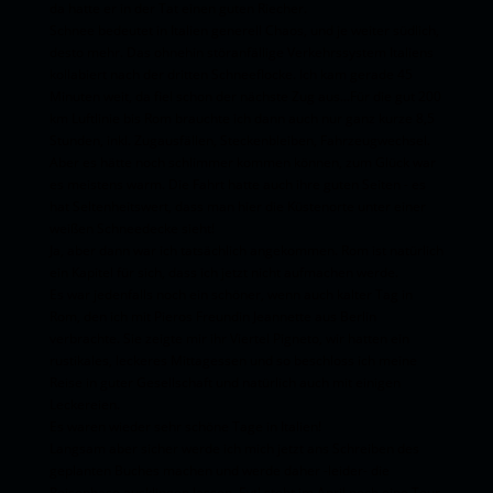
da hatte er in der Tat einen guten Riecher.
Schnee bedeutet in Italien generell Chaos, und je weiter südlich,
desto mehr. Das ohnehin störanfällige Verkehrssystem Italiens
kollabiert nach der dritten Schneeflocke. Ich kam gerade 45
Minuten weit, da fiel schon der nächste Zug aus...Für die gut 200
km Luftlinie bis Rom brauchte ich dann auch nur ganz kurze 8,5
Stunden, inkl. Zugausfällen, Steckenbleiben, Fahrzeugwechsel.
Aber es hätte noch schlimmer kommen können, zum Glück war
es meistens warm. Die Fahrt hatte auch ihre guten Seiten - es
hat Seltenheitswert, dass man hier die Küstenorte unter einer
weißen Schneedecke sieht!
Ja, aber dann war ich tatsächlich angekommen. Rom ist natürlich
ein Kapitel für sich, dass ich jetzt nicht aufmachen werde.
Es war jedenfalls noch ein schöner, wenn auch kalter Tag in
Rom, den ich mit Pieros Freundin Jeannette aus Berlin
verbrachte. Sie zeigte mir ihr Viertel Pigneto, wir hatten ein
rustikales, leckeres Mittagessen und so beschloss ich meine
Reise in guter Gesellschaft und natürlich auch mit einigen
Leckereien.
Es waren wieder sehr schöne Tage in Italien!
Langsam aber sicher werde ich mich jetzt ans Schreiben des
geplanten Buches machen und werde daher -leider- die
Reisephase ausklingen lassen. Evtl steht im April noch eine Tour