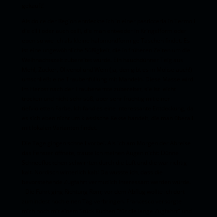
gekauft!
Als dolce der Region entdeckte ich in einer pasticceria in Termoli
die cilli oder auch celli, die man entweder in Kringelform oder
eben so wie ich als kleine halbmondförmige Taschen findet. Es
ist eine ungewöhnliche Süßigkeit, die in früheren Zeiten um die
Weihnachtszeit zubereitet wurde. Ein hauchdünner Teig aus
Mehl, Zucker, Olivenöl und Wein (ja, den gibt es in Molise auch!)
umschließt eine Traubenfüllung mit Mandeln. Diese Masse wird
im Herbst nach der Traubenernte zubereitet, sie ist leicht
trocken und nicht sehr süß, aber sehr fruchtig mit einer
tiefvioletten Farbe. Ich fand es eine interessante Entdeckung, da
es sich eben nicht um klassische Kekse handelt, die man überall
mit lokalen Varianten findet.
Die Tage gingen schnell vorbei. Als ich am Morgen der Abreise
das Fenster öffnete, traute ich meinen Augen nicht: Dünne
Schneeflöckchen schwirrten durch die Luft und die war richtig
kalt. Nordisch winterlich kalt! Da wusste ich, dass die
bevorstehende Zugfahrt vermutlich interessant werden würde.
Die Fahrt ging Richtung Rom; vor dem Abflug wollte ich dort
zumindest noch einen Tag verbringen. Francesco versorgte
mich noch mit einem Stück Kuchen "für die lange Zugfahrt" und