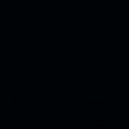
320 g Weizenmehl Type 405
130 g Rohrzucker
150 g kalte Butter
1 Ei
1 Bio-Zitrone
½ TL Backpulver
Salz
350 g Aprikosen-Fruchtaufstrich oder Marmelade (wird dann
süßer)
Springform fetten. Zitrone heiß abwaschen, trocknen und ca. 2
TL Schale fein abreiben.
Mehl, Backpulver, Zucker, Zitronenschale und 1 Prise Salz in
einer Schüssel vermischen. Butter ca. 1 cm groß würfeln und
zugeben, ebenso das Ei. Alles mit den Händen zu einem
geschmeidigen Teig verkneten, ggf. etwas kaltes Wasser
hinzufügen.
Backofen auf 180 °C vorheizen. Ca. ⅔ des Teiges mit den
Fingern in die Form drücken, dabei einen ca. 1 cm hohen Rand
formen. Aufstrich gleichmäßig auf dem Teig verteilen.
Für die Garnitur den restlichen Teig auf bemehlter Arbeitsfläche
rechteckig ca. 26x15 cm groß ausrollen und längs mit einem