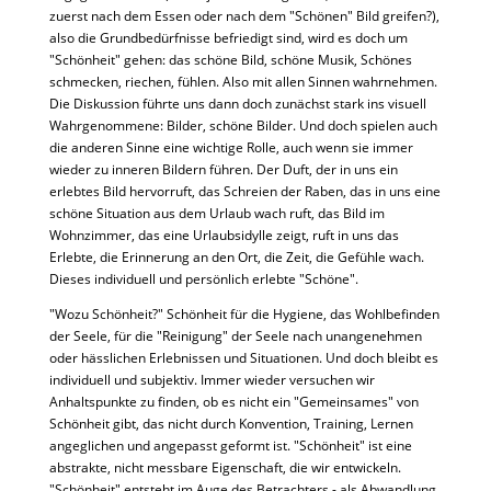
zuerst nach dem Essen oder nach dem "Schönen" Bild greifen?),
also die Grundbedürfnisse befriedigt sind, wird es doch um
"Schönheit" gehen: das schöne Bild, schöne Musik, Schönes
schmecken, riechen, fühlen. Also mit allen Sinnen wahrnehmen.
Die Diskussion führte uns dann doch zunächst stark ins visuell
Wahrgenommene: Bilder, schöne Bilder. Und doch spielen auch
die anderen Sinne eine wichtige Rolle, auch wenn sie immer
wieder zu inneren Bildern führen. Der Duft, der in uns ein
erlebtes Bild hervorruft, das Schreien der Raben, das in uns eine
schöne Situation aus dem Urlaub wach ruft, das Bild im
Wohnzimmer, das eine Urlaubsidylle zeigt, ruft in uns das
Erlebte, die Erinnerung an den Ort, die Zeit, die Gefühle wach.
Dieses individuell und persönlich erlebte "Schöne".
"Wozu Schönheit?" Schönheit für die Hygiene, das Wohlbefinden
der Seele, für die "Reinigung" der Seele nach unangenehmen
oder hässlichen Erlebnissen und Situationen. Und doch bleibt es
individuell und subjektiv. Immer wieder versuchen wir
Anhaltspunkte zu finden, ob es nicht ein "Gemeinsames" von
Schönheit gibt, das nicht durch Konvention, Training, Lernen
angeglichen und angepasst geformt ist. "Schönheit" ist eine
abstrakte, nicht messbare Eigenschaft, die wir entwickeln.
"Schönheit" entsteht im Auge des Betrachters - als Abwandlung