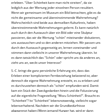
erlebten. "Über Schönheit kann man nicht streiten", da sie
lediglich aus der Wertung jeder einzelnen Person resultiert.
Wenn wir gemeinsam im Museum ein Bild betrachten, gibt es da
nicht die gemeinsame und übereinstimmende Wahrnehmung?
Wahrscheinlich sind beide aus demselben Kulturkreis, haben
übereinstimmende Wahrnehmungen gelernt. Es kann natürlich
auch durch den Austausch über ein Bild oder eine Skulptur
passieren, das wir die Wertung "schön" miteinander diskutieren,
uns austauschen und so den anderen mitziehen. Wir passen uns
durch den Austausch gegenseitig an, lernen voneinander und
stimmen dann vielleicht in unserer Wahrnehmung überein. Ist
es dann tatsächlich das "Schön" oder spricht uns da anderes an,
zieht uns an, weckt unser Interesse?
S.-C. bringt die ganz persönliche Erfahrung ein, dass das
Erleben einer komplizierten Fernbeziehung belastend ist, aber
dennoch die eigene Wahrnehmung entsteht, es zu erleben und
es durchzustehen dennoch als "schön" empfunden wird. Damit
kam ein Stück der Zweckgedanken hinein und die Folussierung
auf die eigentliche Fragestellung "Wozu Schönheit?". Braucht es
"Schönheit"? Ist "Schönheit" lebensnotwendig, vielleicht sogar
lebenserhaltend. Nachdem wir die Grundbedürfnisse
abgegrenzt haben (Wenn jemand Hunger hat, wird er dann