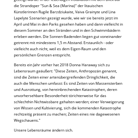
die Strandoper "Sun & Sea (Marina)" der litauischen
Künstlerinnen Rugile Barzdziukaite, Vaiva Grainyte und Lina
Lapelyte Szenarien gezeigt wurde, wie wir sie bereits jetzt im
April und Mai in den Parks gesehen haben und dann vielleicht in
diesem Sommer an den Stränden und in den Schwimmbädern
erleben werden. Die Sonnen-Badenden liegen gut voneinander
getrennt mit mindestens 1,5 m Abstand. Erstaunlich - oder
vielleicht auch nicht, weil es dem Eigen-Raum und den
persönlichen Grenzen entspricht.
Bereits ein Jahr vorher hat 2018 Donna Haraway sich zu
Lebensraum geäußert: "Diese Zeiten, Anthropozän genannt,
sind die Zeiten einer artenübergreifenden Dringlichkeit, die
auch die Menschen umfasst: Es sind Zeiten von Massensterben
und Ausrottung, von hereinbrechenden Katastrophen, deren
unvorhersehbare Besonderheit törichterweise für das
schlechthin Nichtwissbare gehalten werden; einer Verweigerung
von Wissen und Kultivierung, sich die kommenden Katastrophe
rechtzeitig präsent zu machen; Zeiten eines nie dagewesenen
Wegschauens."
Unsere Lebensräume ändern sich.