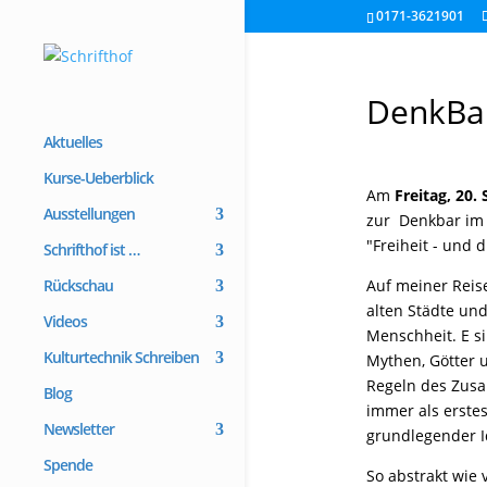
0171-3621901
DenkBar
Aktuelles
Kurse-Ueberblick
Am
Freitag, 20.
Ausstellungen
zur Denkbar im
"Freiheit - und d
Schrifthof ist …
Auf meiner Reis
Rückschau
alten Städte und
Videos
Menschheit. E s
Kulturtechnik Schreiben
Mythen, Götter u
Regeln des Zus
Blog
immer als erstes
Newsletter
grundlegender Id
Spende
So abstrakt wie