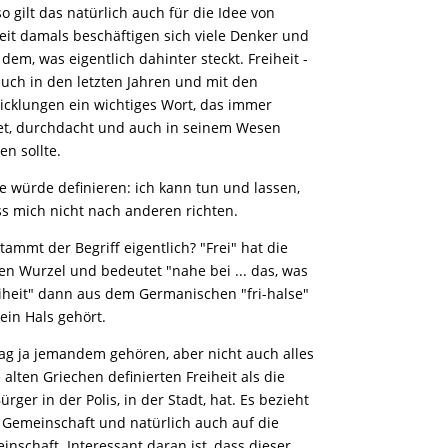
so gilt das natürlich auch für die Idee von
seit damals beschäftigen sich viele Denker und
dem, was eigentlich dahinter steckt. Freiheit -
auch in den letzten Jahren und mit den
wicklungen ein wichtiges Wort, das immer
et, durchdacht und auch in seinem Wesen
en sollte.
e würde definieren: ich kann tun und lassen,
ss mich nicht nach anderen richten.
stammt der Begriff eigentlich? "Frei" hat die
n Wurzel und bedeutet "nahe bei ... das, was
reiheit" dann aus dem Germanischen "fri-halse"
ein Hals gehört.
ag ja jemandem gehören, aber nicht auch alles
lten Griechen definierten Freiheit als die
ürger in der Polis, in der Stadt, hat. Es bezieht
e Gemeinschaft und natürlich auch auf die
nschaft. Interessant daran ist, dass dieser