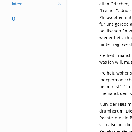
alten Griechen, 
Intern
"Freiheit". Und 
Philosophen mit 
für uns gerade 
politischen Ent
wieder betracht
hinterfragt werd
Freiheit - manch
was ich will, mu
Freiheit, woher 
indogermanische
bei mir ist". "F
= jemand, dem s
Nun, der Hals m
drumherum. Die a
Rechte, die ein B
sich also auf di
Regeln der Gemei