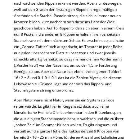
nachwachsenden Rippen erkannt werden. Aber nur deswegen,
weil auf den Graten der firstartigen Rippen in regelmäßigen
Abständen die Stachel-Pusteln sitzen, die sich in immer neuen
Kränzen bilden, kurz nachdem sich diese ins Licht der Welt
geschoben haben. Auf 16 Rippen bilden sich aber in einem Kreis
nur 8 Pusteln, die anderen 8 Rippen erhalten ihren versetzten
Stachelkranz mit dem nächsten Schub. Es erscheint so, als habe
ein „Corona-Tüftler“ sich ausgedacht, im Theater in jeder Reihe
nur jeden übernächsten Platz zu besetzen und zwar jeweils
schachbrettartig versetzt, so dass niemand einen Vordermann
(„Vorderfrau“) vor der Nase hat, um so der 1,5m- Forderung
Genüge zu tun. Aber die Natur hat eben ihren eigenen Tüftler!
16 : 2 = 8 und 0-1-0-1-0-1 das ist die Zahlen-Mystik, die diesem
Lebewesen zu Grunde liegt und der sich das Rippen- und
Stachelsystem streng unterordnet.
Aber Natur wäre nicht Natur, wenn sie ein System zu Tode
reiten würde. Es gibt hier im Gegensatz dazu auch eine
künstlerische Freiheit: Die ist erkennbar in den Blütenknospen,
die aus einigen Stachelpusteln heraus wachsen und die zu ihrer
„hohen Zeit“ im Sommer blühen wollen. Es gibt ringsum und
verteilt auf die ganze Höhe des Kaktus derzeit 9 Knospen von
bereits 3 - 10 - 25 mm Höhe, für deren Anzahl und Lokalisierung