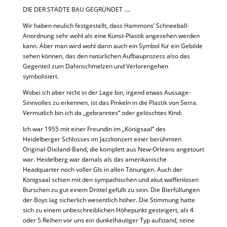
DIE DER STÄDTE BAU GEGRÜNDET ….
Wir haben neulich festgestellt, dass Hammons’ Schneeball-
Anordnung sehr wohl als eine Kunst-Plastik angesehen werden
kann. Aber man wird wohl darin auch ein Symbol für ein Gebilde
sehen können, das den natürlichen Aufbauprozess also das
Gegenteil zum Dahinschmelzen und Verlorengehen
symbolisiert.
Wobei ich aber nicht in der Lage bin, irgend etwas Aussage-
Sinnvolles zu erkennen, ist das Pinkeln in die Plastik von Serra.
Vermutlich bin ich da „gebranntes“ oder gelöschtes Kind:
Ich war 1955 mit einer Freundin im „Königsaal“ des
Heidelberger Schlosses im Jazzkonzert einer berühmten
Original-Dixiland-Band, die komplett aus New-Orleans angetourt
war. Heidelberg war damals als das amerikanische
Headquarter noch voller GIs in allen Tönungen. Auch der
Königsaal schien mit den sympathischen und akut waffenlosen
Burschen zu gut einem Drittel gefüllt zu sein. Die Bierfüllungen
der Boys lag sicherlich wesentlich höher. Die Stimmung hatte
sich zu einem unbeschreiblichen Höhepunkt gesteigert, als 4
oder 5 Reihen vor uns ein dunkelhäutiger Typ aufstand, seine