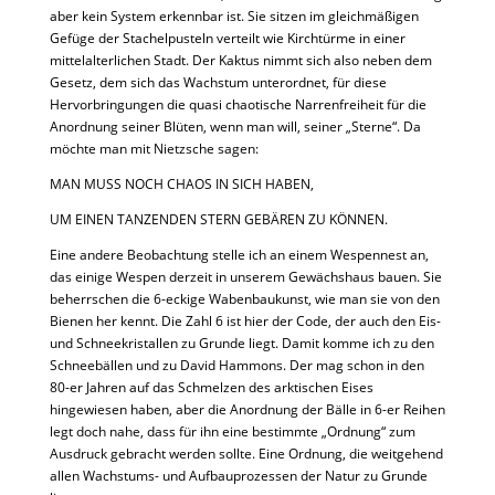
aber kein System erkennbar ist. Sie sitzen im gleichmäßigen
Gefüge der Stachelpusteln verteilt wie Kirchtürme in einer
mittelalterlichen Stadt. Der Kaktus nimmt sich also neben dem
Gesetz, dem sich das Wachstum unterordnet, für diese
Hervorbringungen die quasi chaotische Narrenfreiheit für die
Anordnung seiner Blüten, wenn man will, seiner „Sterne“. Da
möchte man mit Nietzsche sagen:
MAN MUSS NOCH CHAOS IN SICH HABEN,
UM EINEN TANZENDEN STERN GEBÄREN ZU KÖNNEN.
Eine andere Beobachtung stelle ich an einem Wespennest an,
das einige Wespen derzeit in unserem Gewächshaus bauen. Sie
beherrschen die 6-eckige Wabenbaukunst, wie man sie von den
Bienen her kennt. Die Zahl 6 ist hier der Code, der auch den Eis-
und Schneekristallen zu Grunde liegt. Damit komme ich zu den
Schneebällen und zu David Hammons. Der mag schon in den
80-er Jahren auf das Schmelzen des arktischen Eises
hingewiesen haben, aber die Anordnung der Bälle in 6-er Reihen
legt doch nahe, dass für ihn eine bestimmte „Ordnung“ zum
Ausdruck gebracht werden sollte. Eine Ordnung, die weitgehend
allen Wachstums- und Aufbauprozessen der Natur zu Grunde