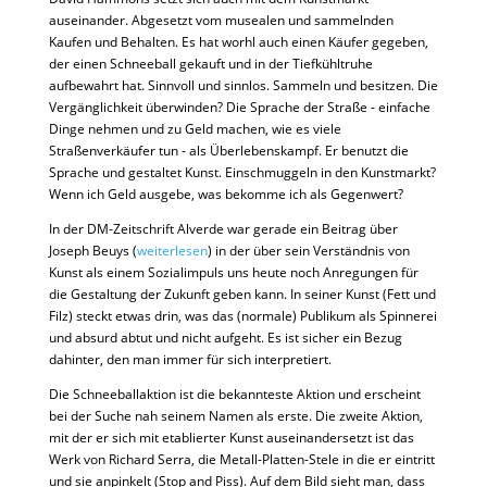
auseinander. Abgesetzt vom musealen und sammelnden
Kaufen und Behalten. Es hat worhl auch einen Käufer gegeben,
der einen Schneeball gekauft und in der Tiefkühltruhe
aufbewahrt hat. Sinnvoll und sinnlos. Sammeln und besitzen. Die
Vergänglichkeit überwinden? Die Sprache der Straße - einfache
Dinge nehmen und zu Geld machen, wie es viele
Straßenverkäufer tun - als Überlebenskampf. Er benutzt die
Sprache und gestaltet Kunst. Einschmuggeln in den Kunstmarkt?
Wenn ich Geld ausgebe, was bekomme ich als Gegenwert?
In der DM-Zeitschrift Alverde war gerade ein Beitrag über
Joseph Beuys (
weiterlesen
) in der über sein Verständnis von
Kunst als einem Sozialimpuls uns heute noch Anregungen für
die Gestaltung der Zukunft geben kann. In seiner Kunst (Fett und
Filz) steckt etwas drin, was das (normale) Publikum als Spinnerei
und absurd abtut und nicht aufgeht. Es ist sicher ein Bezug
dahinter, den man immer für sich interpretiert.
Die Schneeballaktion ist die bekannteste Aktion und erscheint
bei der Suche nah seinem Namen als erste. Die zweite Aktion,
mit der er sich mit etablierter Kunst auseinandersetzt ist das
Werk von Richard Serra, die Metall-Platten-Stele in die er eintritt
und sie anpinkelt (Stop and Piss). Auf dem Bild sieht man, dass