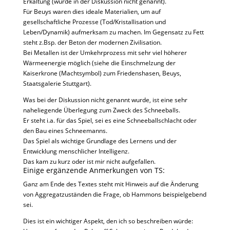
Erkaltung (wurde in der Diskussion nicht genannt).
Für Beuys waren dies ideale Materialien, um auf
gesellschaftliche Prozesse (Tod/Kristallisation und
Leben/Dynamik) aufmerksam zu machen. Im Gegensatz zu Fett
steht z.Bsp. der Beton der modernen Zivilisation.
Bei Metallen ist der Umkehrprozess mit sehr viel höherer
Wärmeenergie möglich (siehe die Einschmelzung der
Kaiserkrone (Machtsymbol) zum Friedenshasen, Beuys,
Staatsgalerie Stuttgart).
Was bei der Diskussion nicht genannt wurde, ist eine sehr
naheliegende Überlegung zum Zweck des Schneeballs.
Er steht i.a. für das Spiel, sei es eine Schneeballschlacht oder
den Bau eines Schneemanns.
Das Spiel als wichtige Grundlage des Lernens und der
Entwicklung menschlicher Intelligenz.
Das kam zu kurz oder ist mir nicht aufgefallen.
Einige ergänzende Anmerkungen von TS:
Ganz am Ende des Textes steht mit Hinweis auf die Änderung
von Aggregatzuständen die Frage, ob Hammons beispielgebend
sei.
Dies ist ein wichtiger Aspekt, den ich so beschreiben würde: