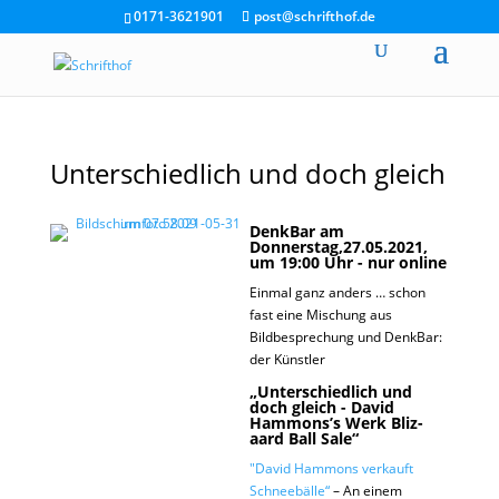
0171-3621901
post@schrifthof.de
Unterschiedlich und doch gleich
DenkBar am
Donnerstag,27.05.2021,
um 19:00 Uhr - nur online
Einmal ganz anders … schon
fast eine Mischung aus
Bildbesprechung und DenkBar:
der Künstler
„Unterschiedlich und
doch gleich - David
Hammons’s Werk Bliz-
aard Ball Sale“
"David Hammons verkauft
Schneebälle“
–
An einem