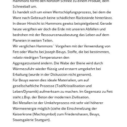
Hammons formt den Rohstoff Schnee zu einem Produkt, dem
Schneeball um.
Es handelt sich um einen Wertschöpfungsprozess, bei dem die
Ware nach Gebrauch keine schädlichen Rückstände hinterlässt.
In dieser Hinsicht ist Hammons gewiss beispielgebend. Gerade
heute vergiften wir doch die Erde mit unseren Abfällen und
bedrohen mit der Ressourcenausbeutung das Leben auf dem
Planeten in weiten Teilen.
Wir verglichen Hammons` Vorgehen mit der Verwendung von
Fett oder Wachs bei Joseph Beuys. Stoffe, die bei bestimmten,
relativ niedrigen Temperaturen den
Aggregatzustand ändern. Die Wabe der Biene wird durch
Wärmezufuhr wieder flüssig und erstarrt umgekehrt bei
Erkaltung (wurde in der Diskussion nicht genannt).
Für Beuys waren dies ideale Materialien, um auf
gesellschaftliche Prozesse (Tod/Kristallisation und
Leben/Dynamik) aufmerksam zu machen. Im Gegensatz zu Fett
steht z.Bsp. der Beton der modernen Zivilisation.
Bei Metallen ist der Umkehrprozess mit sehr viel höherer
Wärmeenergie möglich (siehe die Einschmelzung der
Kaiserkrone (Machtsymbol) zum Friedenshasen, Beuys,
Staatsgalerie Stuttgart).