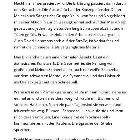
Nachhinein interpretiert wird. Die Erklärung passiert dann durch
den Betrachter. Die Absurdität hat der Konzeptkünstler Dieter
Meier (auch Sänger der Gruppe Yello - von Yes und No gebildet)
mit einer Aktion in Zürich gezeigt: er hat sich auf den Marktplatz
gesetzt und jeden Tag 8 Stunden lang Schrauben abzählt und in
Tüten gefüllt. Er wollte einfach den Arbeitsprozess dargstellt.
Auch David Hammons steh auf der Straße, ist Verkäufer und
nimmt die Schneebälle als vergängliches Material.
Das Bild enthält auch einen formalen Aspekt. Es ist ein
ästhetisches Kunstwerk. Die Geormetrie, die Reihung von
großen und kleinen Schneebällen, auch der weiße Schneeball
vor dem schwarzen Mantel, die Symmetrie, und das Halstuch
als Dreieck zeigt auf den Schneeball.
Wenn ich in den Primark gehe und kaufe mir ein T-Shirt, ziehe es
einmal an und werfe es dann weg. Ich kaufe mir Blumen und
stelle zu Hause hin. Nach ein paar Tagensind sie verwelkt und
ich werfe sie weg. Blumen - Schneeball - ich kaufe sie und kann
mich daran erfreuen. Eine Freude mit dem Schneeball -
kommunizieren mit den Käufern. Die Sprache der Straße
sprechen.
David Hammons setzt sich auch mit dem Kunstmarkt