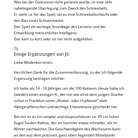
Was bei der Diskussion nicht genannt wurde, ist eine sehr
naheliegende Überlegung zum Zweck des Schneeballs.
Er steht i.a. für das Spiel, sei es eine Schneeballschlacht oder
den Bau eines Schneemanns.
Das Spiel als wichtige Grundlage des Lernens und der
Entwicklung menschlicher Intelligenz.
Das kam zu kurz oder ist mir nicht aufgefallen.
TS
Einige Ergänzungen von JS:
Liebe Mitdenker:innen,
Herzlichen Dank für die Zusammenfassung, zu der ich folgende
Ergänzung beitragen möchte:
Ich hatte als 14 - 16 Jähriger um die 100 Kakteen. Heute habe ich
(wieder) einen einzigen K., der mir wie einst dem jungen Goethe
schon in Frankfurt seine „Mutter- oder Urpflanze“ viele
Ablegerpflänzchen und wichtige Erkenntnisse geschenkt hat.
Bei mir ist es ein simpler und anspruchsloser ca. 35 cm hoher
Kugel-Säulen-Kaktus, der im Sommer etwas schneller, als im
Winter nachwächst. Die Geschwindigkeit des Wachstums kann
an den aus dem präzisen, ganz oben liegenden Mittelpunkt