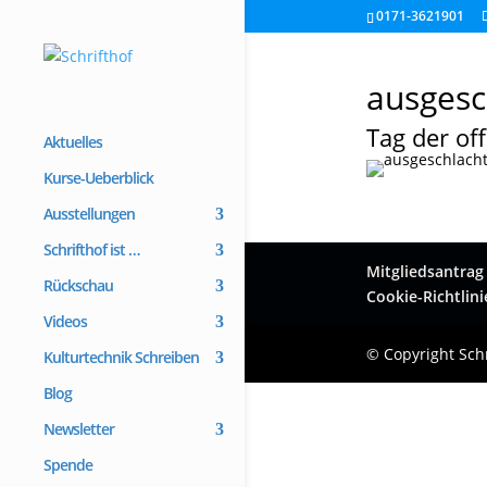
0171-3621901
ausgesc
Tag der of
Aktuelles
Kurse-Ueberblick
Ausstellungen
Schrifthof ist …
Mitgliedsantrag
Rückschau
Cookie-Richtlini
Videos
© Copyright Schr
Kulturtechnik Schreiben
Blog
Newsletter
Spende