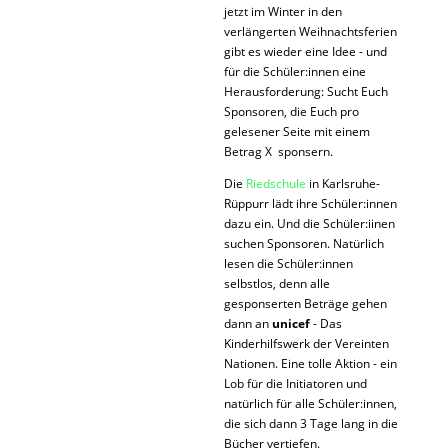
jetzt im Winter in den
verlängerten Weihnachtsferien
gibt es wieder eine Idee - und
für die Schüler:innen eine
Herausforderung: Sucht Euch
Sponsoren, die Euch pro
gelesener Seite mit einem
Betrag X sponsern.
Die
Riedschule
in Karlsruhe-
Rüppurr lädt ihre Schüler:innen
dazu ein. Und die Schüler:iinen
suchen Sponsoren. Natürlich
lesen die Schüler:innen
selbstlos, denn alle
gesponserten Beträge gehen
dann an
unicef
- Das
Kinderhilfswerk der Vereinten
Nationen. Eine tolle Aktion - ein
Lob für die Initiatoren und
natürlich für alle Schüler:innen,
die sich dann 3 Tage lang in die
Bücher vertiefen.