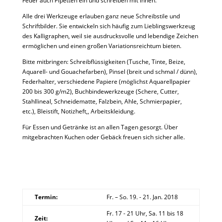
Feder auch Pipetten ein und schreiben mit ihnen.
Alle drei Werkzeuge erlauben ganz neue Schreibstile und
Schriftbilder. Sie entwickeln sich häufig zum Lieblingswerkzeug
des Kalligraphen, weil sie ausdrucksvolle und lebendige Zeichen
ermöglichen und einen großen Variationsreichtum bieten.
Bitte mitbringen: Schreibflüssigkeiten (Tusche, Tinte, Beize,
Aquarell- und Gouachefarben), Pinsel (breit und schmal / dünn),
Federhalter, verschiedene Papiere (möglichst Aquarellpapier
200 bis 300 g/m2), Buchbindewerkzeuge (Schere, Cutter,
Stahllineal, Schneidematte, Falzbein, Ahle, Schmierpapier,
etc.), Bleistift, Notizheft,, Arbeitskleidung.
Für Essen und Getränke ist an allen Tagen gesorgt. Über
mitgebrachten Kuchen oder Gebäck freuen sich sicher alle.
Termin:
Fr. – So. 19. - 21. Jan. 2018
Fr. 17 - 21 Uhr, Sa. 11 bis 18
Zeit: