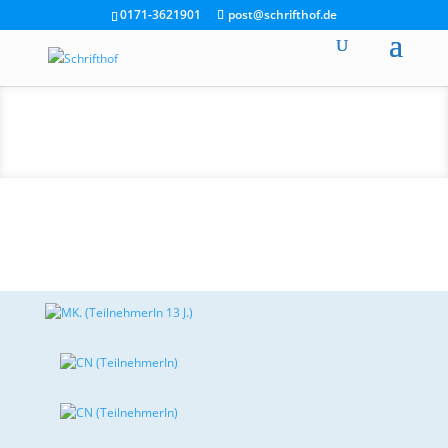
0171-3621901
post@schrifthof.de