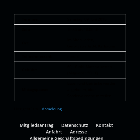
Termine:
Samstag, 09. Juni 2018
Zeit:
10.30 bis 18.00 Uhr
Im Alten Laden,
Ort:
Gerwigstraße 34, Karlsruhe
Teilnehmerzahl:
max. 8
60,- € inkl. Materialkosten
Gebühr:
(Mitglieder 50,- €)
Essen und Getränke werden
Mittagspause:
angeboten, bitte
Sonderwünsche mitteilen.
Hier geht´s zur
Anmeldung
Mitgliedsantrag
Datenschutz
Kontakt
Anfahrt
Adresse
Allgemeine Geschäftsbedingungen