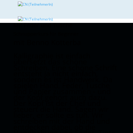
Mit Feder und Tusche
Schnupperkurs für Beginner
mit Benno Kotterba
Kalligraphie ist einfach
übersetzt das schöne
Schreiben. Eine schöne Schrift
entsteht ja nicht einfach,
sondern es ist Handwerk. Da
spielen Hand, Feder, Tusche
und Papier zusammen - und
der Kopf gehört auch dazu.
Der Kopf ist der Chef und
steuert die Hand. Sagen wir
lieber, er sollte es tun. Wir
schreiben mit der Hand und
entdecken dabei, ob die
Handhabung von Feder, Tinte