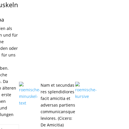
uskeln
ba
en als
n und für
he
unden oder
 für uns
iben.
iche
. Da
Nam et secundas
 älteren
res splendidiores
 erste
facit amicitia et
hen
adversas partiens
 und
communicansque
llungen
leviores. (Cicero:
De Amicitia)