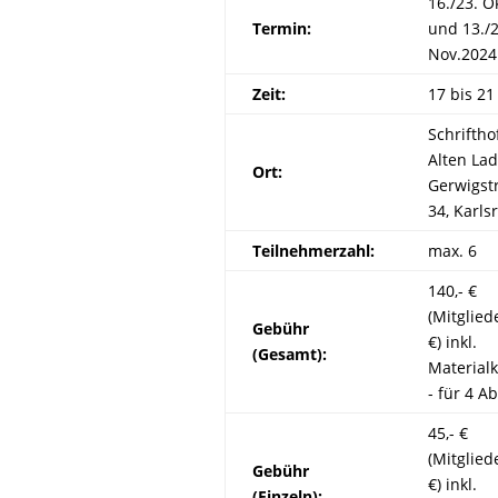
16./23. Ok
Termin:
und 13./2
Nov.2024
Zeit:
17 bis 21
Schriftho
Alten Lad
Ort:
Gerwigst
34, Karls
Teilnehmerzahl:
max. 6
140,- €
(Mitglied
Gebühr
€) inkl.
(Gesamt):
Material
- für 4 A
45,- €
(Mitglied
Gebühr
€) inkl.
(Einzeln):