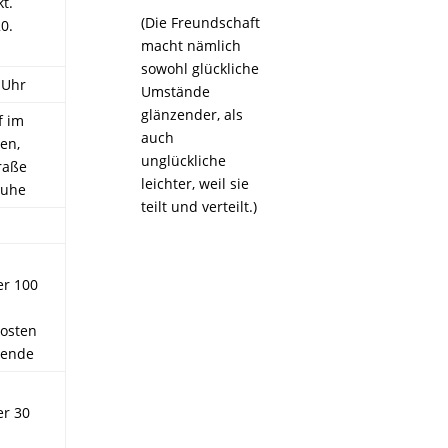
t.
(Die Freundschaft
0.
macht nämlich
sowohl glückliche
 Uhr
Umstände
glänzender, als
f im
auch
en,
unglückliche
raße
leichter, weil sie
ruhe
teilt und verteilt.)
er 100
kosten
bende
er 30